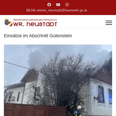
bfk.wiener_neustadt@feuerwehr.gv.at
Einsätze im Abschnitt Gutenstein