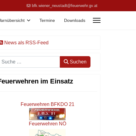
bfk.wiener_neustadt@feuerwehr.gv.at
arnübersicht
Termine
Downloads
News als RSS-Feed
Suchen
Suchen
Feuerwehren im Einsatz
Feuerwehren BFKDO 21
Feuerwehren NÖ