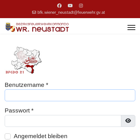
bfk.wiener_neustadt@feuerwehr.gv.at
Benutzername
*
Passwort
*
Pass
Angemeldet bleiben