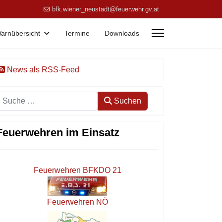
bfk.wiener_neustadt@feuerwehr.gv.at
arnübersicht
Termine
Downloads
News als RSS-Feed
Suchen
Suchen
Feuerwehren im Einsatz
Feuerwehren BFKDO 21
Feuerwehren NÖ