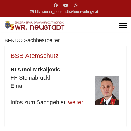
bfk.wiener_neustadt@feuerwehr.gv.at
BFKDO Sachbearbeiter
BSB Atemschutz
BI Arnel Mrkaljevic
FF Steinabrückl
Email
Infos zum Sachgebiet
weiter ...