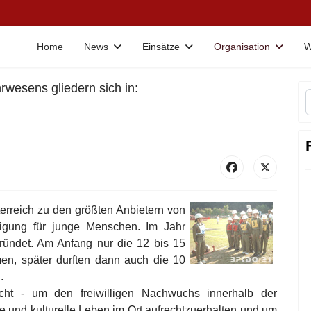
Home
News
Einsätze
Organisation
W
wesens gliedern sich in:
erreich zu den größten Anbietern von
ftigung für junge Menschen. Im Jahr
ündet. Am Anfang nur die 12 bis 15
n, später durften dann auch die 10
.
cht - um den freiwilligen Nachwuchs innerhalb der
e und kulturelle Leben im Ort aufrechtzuerhalten und um