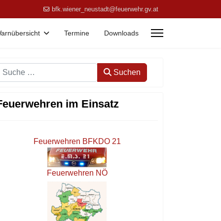
bfk.wiener_neustadt@feuerwehr.gv.at
arnübersicht
Termine
Downloads
Suchen
Suchen
Feuerwehren im Einsatz
Feuerwehren BFKDO 21
Feuerwehren NÖ