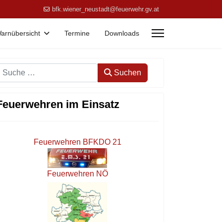
bfk.wiener_neustadt@feuerwehr.gv.at
arnübersicht
Termine
Downloads
Suchen
Suchen
Feuerwehren im Einsatz
Feuerwehren BFKDO 21
Feuerwehren NÖ