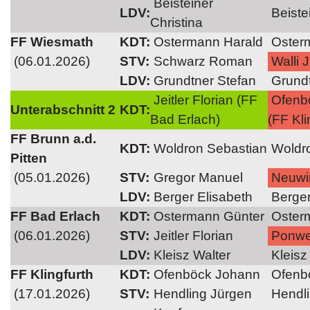
Beisteiner
LDV:
Beistei
Christina
FF Wiesmath
KDT:
Ostermann Harald
Oster
(06.01.2026)
STV:
Schwarz Roman
Walli 
LDV:
Grundtner Stefan
Grundt
Jeitler Florian (FF
Ofenb
Unterabschnitt 2
KDT:
Bad Erlach)
(FF Kli
FF Brunn a.d.
KDT:
Woldron Sebastian
Woldro
Pitten
(05.01.2026)
STV:
Gregor Manuel
Neuwi
LDV:
Berger Elisabeth
Berger
FF Bad Erlach
KDT:
Ostermann Günter
Oster
(06.01.2026)
STV:
Jeitler Florian
Ponwei
LDV:
Kleisz Walter
Kleisz
FF Klingfurth
KDT:
Ofenböck Johann
Ofenb
(17.01.2026)
STV:
Hendling Jürgen
Hendli