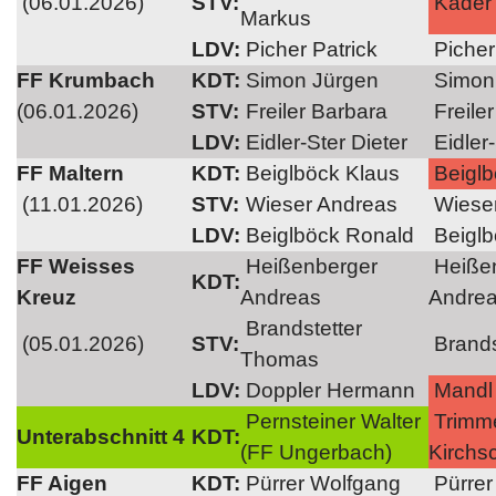
(06.01.2026)
STV:
Kader 
Markus
LDV:
Picher Patrick
Picher
FF Krumbach
KDT:
Simon Jürgen
Simon
(06.01.2026)
STV:
Freiler Barbara
Freile
LDV:
Eidler-Ster Dieter
Eidler-
FF Maltern
KDT:
Beiglböck Klaus
Beiglb
(11.01.2026)
STV:
Wieser Andreas
Wieser
LDV:
Beiglböck Ronald
Beiglb
FF Weisses
Heißenberger
Heiße
KDT:
Kreuz
Andreas
Andre
Brandstetter
(05.01.2026)
STV:
Brands
Thomas
LDV:
Doppler Hermann
Mandl
Pernsteiner Walter
Trimme
Unterabschnitt 4
KDT:
(FF Ungerbach)
Kirchs
FF Aigen
KDT:
Pürrer Wolfgang
Pürrer