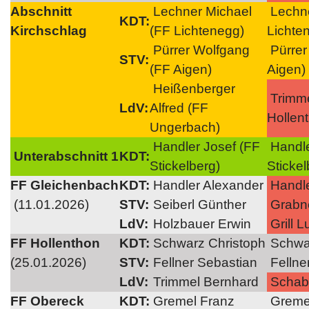
Abschnitt
Lechner Michael
Lechne
KDT:
Kirchschlag
(FF Lichtenegg)
Lichte
Pürrer Wolfgang
Pürrer
STV:
(FF Aigen)
Aigen)
Heißenberger
Trimm
LdV:
Alfred (FF
Hollen
Ungerbach)
Handler Josef (FF
Handle
Unterabschnitt 1
KDT:
Stickelberg)
Stickel
FF Gleichenbach
KDT:
Handler Alexander
Handle
(11.01.2026)
STV:
Seiberl Günther
Grabne
LdV:
Holzbauer Erwin
Grill 
FF Hollenthon
KDT:
Schwarz Christoph
Schwar
(25.01.2026)
STV:
Fellner Sebastian
Fellne
LdV:
Trimmel Bernhard
Schaba
FF Obereck
KDT:
Gremel Franz
Greme