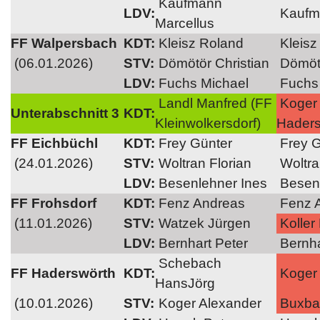
Kaufmann
LDV:
Kaufma
Marcellus
FF Walpersbach
KDT:
Kleisz Roland
Kleisz
(06.01.2026)
STV:
Dömötör Christian
Dömötö
LDV:
Fuchs Michael
Fuchs
Landl Manfred (FF
K
oge
Unterabschnitt 3
KDT:
Kleinwolkersdorf)
Haders
FF Eichbüchl
KDT:
Frey Günter
Frey G
(24.01.2026)
STV:
Woltran Florian
Woltra
LDV:
Besenlehner Ines
Besenl
FF Frohsdorf
KDT:
Fenz Andreas
Fenz 
(11.01.2026)
STV:
Watzek Jürgen
Koller
LDV:
Bernhart Peter
Bernha
Schebach
FF Haderswörth
KDT:
K
oge
HansJörg
(10.01.2026)
STV:
Koger Alexander
Buxb