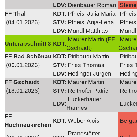
LDV:
Dienbauer Roman
Steine
FF Thal
KDT:
Pfneisl Julia Maria
Pfneisl
(04.01.2026)
STV:
Pfneisl Anja-Lena
Pfneis
LDV:
Mandl Matthias
Mandl 
Maurer Martin (FF
Maurer
Unterabschnitt 3
KDT:
Gschaidt)
Gschai
FF Bad Schönau
KDT:
Piribauer Martin
Piriba
(06.01.2026)
STV:
Fries Thomas
Fries
LDV:
Hetlinger Jürgen
Hetlin
FF Gschaidt
KDT:
Maurer Martin
Maurer
(18.01.2026)
STV:
Reithofer Patric
Reithof
Luckerbauer
LDV:
Lucke
Hannes
FF
KDT:
Weber Alois
Berga
Hochneukirchen
Prandstötter