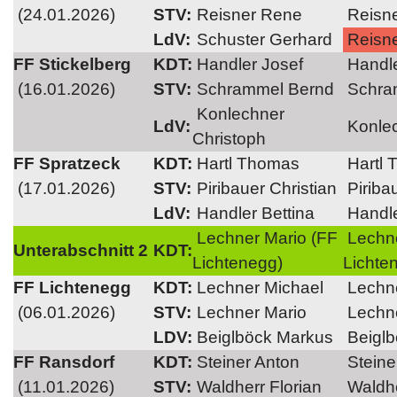
(24.01.2026)
STV:
Reisner Rene
Reisn
LdV:
Schuster Gerhard
Reisn
FF Stickelberg
KDT:
Handler Josef
Handle
(16.01.2026)
STV:
Schrammel Bernd
Schra
Konlechner
LdV:
Konlec
Christoph
FF Spratzeck
KDT:
Hartl Thomas
Hartl 
(17.01.2026)
STV:
Piribauer Christian
Piribau
LdV:
Handler Bettina
Handle
Lechner Mario (FF
Lechne
Unterabschnitt 2
KDT:
Lichtenegg)
Lichte
FF Lichtenegg
KDT:
Lechner Michael
Lechn
(06.01.2026)
STV:
Lechner Mario
Lechn
LDV:
Beiglböck Markus
Beigl
FF Ransdorf
KDT:
Steiner Anton
Steine
(11.01.2026)
STV:
Waldherr Florian
Waldhe