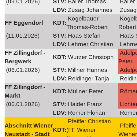
(09.01.2026)
STV:
Bailer Thomas
Bailer
LDV:
Zusag Johannes
Zusag
Kogelbauer
Kogel
FF Eggendorf
KDT:
Thomas-Robert
Robert
(11.01.2026)
STV:
Haas Stefan
Haas 
LDV:
Lehrner Christian
Lehrne
FF Zillingdorf -
Adelpo
KDT:
Wurzer Christoph
Bergwerk
Peter
(06.01.2026)
STV:
Millner Hannes
Adelpol
LDV:
Reidinger Tanja
Reidin
FF Zillingdorf -
KDT:
Müllner Peter
Römer 
Markt
(06.01.2026)
STV:
Haider Franz
Lichte
LDV:
Römer Florian
Römer 
Pfeiffer Christian
Abschnitt Wiener
Pfeiffe
KDT:
(FF Wiener
Neustadt - Stadt
Wiener