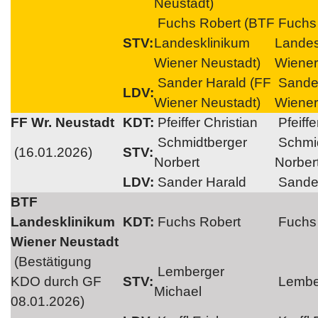
Neustadt)
Fuchs Robert (BTF
Fuchs 
STV:
Landesklinikum
Landes
Wiener Neustadt)
Wiener
Sander Harald (FF
Sander
LDV:
Wiener Neustadt)
Wiener
FF Wr. Neustadt
KDT:
Pfeiffer Christian
Pfeiffe
Schmidtberger
Schmid
(16.01.2026)
STV:
Norbert
Norber
LDV:
Sander Harald
Sander
BTF
Landesklinikum
KDT:
Fuchs Robert
Fuchs 
Wiener Neustadt
(Bestätigung
Lemberger
KDO durch GF
STV:
Lember
Michael
08.01.2026)