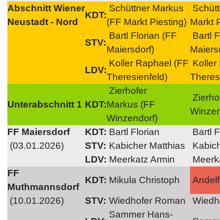
Abschnitt Wiener
Schüttner Markus
Schütt
KDT:
Neustadt - Nord
(FF Markt Piesting)
Markt P
Bartl Florian (FF
Bartl F
STV:
Maiersdorf)
Maiers
Koller Raphael (FF
Koller
LDV:
Theresienfeld)
Theres
Zierhofer
Zierho
Unterabschnitt 1
KDT:
Markus (FF
Winzen
Winzendorf)
FF Maiersdorf
KDT:
Bartl Florian
Bartl F
(03.01.2026)
STV:
Kabicher Matthias
Kabich
LDV:
Meerkatz Armin
Meerka
FF
KDT:
Mikula Christoph
Andelf
Muthmannsdorf
(10.01.2026)
STV:
Wiedhofer Roman
Wiedh
Sammer Hans-