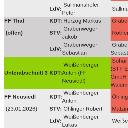
Sallmanshofer
LdV:
Sallma
Peter
FF Thal
KDT:
Herzog Markus
Grabe
Grabenweger
(offen)
STV:
Rothe
Jakob
Grabenweger
Grabe
LdV:
Sebastian
Sebast
Sohar 
Weißenberger
(BTF Es
Unterabschnitt 3
KDT:
Anton (FF
GmbH
Neusiedl)
Waidma
Weißenberger
FF Neusiedl
KDT:
Öhling
Anton
(23.01.2026)
STV:
Öhlinger Robert
Matzi
Weißenberger
LdV:
Weiße
Lukas