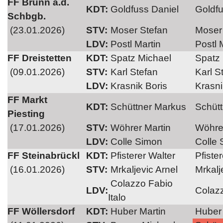
FF Brunn a.d.
KDT:
Goldfuss Daniel
Goldfu
Schbgb.
(23.01.2026)
STV:
Moser Stefan
Moser 
LDV:
Postl Martin
Postl 
FF Dreistetten
KDT:
Spatz Michael
Spatz 
(09.01.2026)
STV:
Karl Stefan
Karl S
LDV:
Krasnik Boris
Krasni
FF Markt
KDT:
Schüttner Markus
Schütt
Piesting
(17.01.2026)
STV:
Wöhrer Martin
Wöhrer
LDV:
Colle Simon
Colle 
FF Steinabrückl
KDT:
Pfisterer Walter
Pfister
(16.01.2026)
STV:
Mrkaljevic Arnel
Mrkalj
Colazzo Fabio
LDV:
Colazz
Italo
FF Wöllersdorf
KDT:
Huber Martin
Huber 