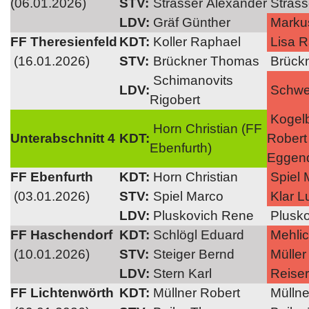
(06.01.2026)
STV:
Strasser Alexander
Strass
LDV:
Gräf Günther
Markus
FF Theresienfeld
KDT:
Koller Raphael
Lisa R
(16.01.2026)
STV:
Brückner Thomas
Brück
Schimanovits
LDV:
Schwe
Rigobert
Kogel
Horn Christian (FF
Unterabschnitt 4
KDT:
Robert
Ebenfurth)
Eggend
FF Ebenfurth
KDT:
Horn Christian
Spiel 
(03.01.2026)
STV:
Spiel Marco
Klar L
LDV:
Pluskovich Rene
Plusko
FF Haschendorf
KDT:
Schlögl Eduard
Mehlic
(10.01.2026)
STV:
Steiger Bernd
Müller
LDV:
Stern Karl
Reiser
FF Lichtenwörth
KDT:
Müllner Robert
Müllne