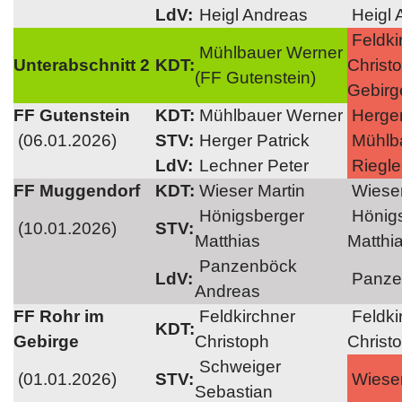
LdV:
Heigl Andreas
Heigl 
Feldki
Mühlbauer Werner
Unterabschnitt 2
KDT:
Christ
(FF Gutenstein)
Gebirg
FF Gutenstein
KDT:
Mühlbauer Werner
Herger
(06.01.2026)
STV:
Herger Patrick
Mühlb
LdV:
Lechner Peter
Riegle
FF Muggendorf
KDT:
Wieser Martin
Wieser
Hönigsberger
Hönigs
(10.01.2026)
STV:
Matthias
Matthi
Panzenböck
LdV:
Panze
Andreas
FF Rohr im
Feldkirchner
Feldki
KDT:
Gebirge
Christoph
Christ
Schweiger
(01.01.2026)
STV:
Wieser
Sebastian