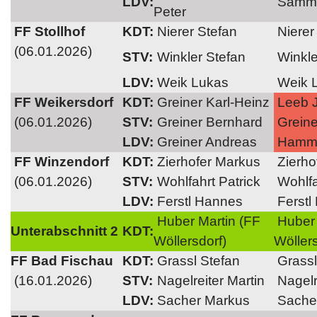
LDV:
Samme
Peter
FF Stollhof
KDT:
Nierer Stefan
Nierer
(06.01.2026)
STV:
Winkler Stefan
Winkle
LDV:
Weik Lukas
Weik 
FF Weikersdorf
KDT:
Greiner Karl-Heinz
Leeb 
(06.01.2026)
STV:
Greiner Bernhard
Greine
LDV:
Greiner Andreas
Hamm
FF Winzendorf
KDT:
Zierhofer Markus
Zierho
(06.01.2026)
STV:
Wohlfahrt Patrick
Wohlfa
LDV:
Ferstl Hannes
Ferstl
Huber Martin (FF
Huber 
Unterabschnitt 2
KDT:
Wöllersdorf)
Wöllers
FF Bad Fischau
KDT:
Grassl Stefan
Grassl
(16.01.2026)
STV:
Nagelreiter Martin
Nagelr
LDV:
Sacher Markus
Sache