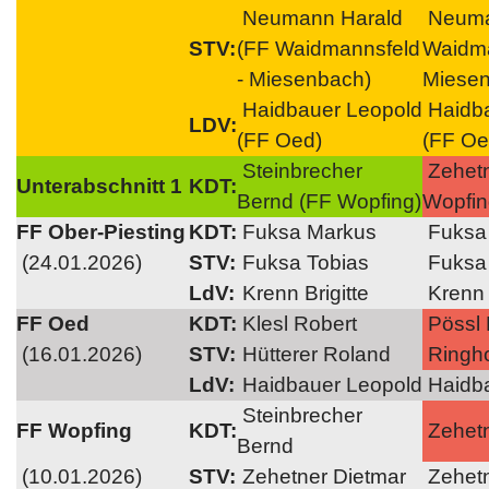
Neumann Harald
Neuma
STV:
(FF Waidmannsfeld
Waidma
- Miesenbach)
Miese
Haidbauer Leopold
Haidba
LDV:
(FF Oed)
(FF Oe
Steinbrecher
Zehetn
Unterabschnitt 1
KDT:
Bernd (FF Wopfing)
Wopfin
FF Ober-Piesting
KDT:
Fuksa Markus
Fuksa
(24.01.2026)
STV:
Fuksa Tobias
Fuksa 
LdV:
Krenn Brigitte
Krenn B
FF Oed
KDT:
Klesl Robert
Pössl 
(16.01.2026)
STV:
Hütterer Roland
Ringho
LdV:
Haidbauer Leopold
Haidba
Steinbrecher
FF Wopfing
KDT:
Zehetn
Bernd
(10.01.2026)
STV:
Zehetner Dietmar
Zehetn