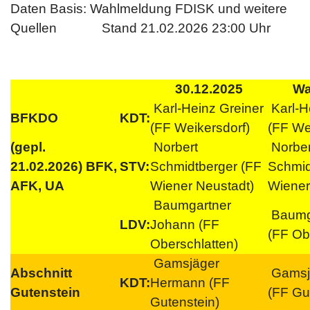
Daten Basis: Wahlmeldung FDISK und weitere
Quellen Stand 21.02.2026 23:00 Uhr
30.12.2025
Wa
Karl-Heinz Greiner
Karl-H
BFKDO
KDT:
(FF Weikersdorf)
(FF We
(gepl.
Norbert
Norber
21.02.2026) BFK,
STV:
Schmidtberger (FF
Schmid
AFK, UA
Wiener Neustadt)
Wiener
Baumgartner
Baumg
LDV:
Johann (FF
(FF Ob
Oberschlatten)
Gamsjäger
Abschnitt
Gamsj
KDT:
Hermann (FF
Gutenstein
(FF Gu
Gutenstein)