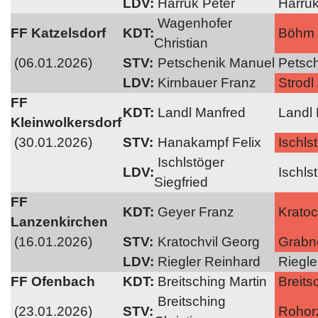
LDV:
Harruk Peter
Harruk
Wagenhofer
FF Katzelsdorf
KDT:
Böhm 
Christian
(06.01.2026)
STV:
Petschenik Manuel
Petsc
LDV:
Kirnbauer Franz
Strodl 
FF
KDT:
Landl Manfred
Landl 
Kleinwolkersdorf
(30.01.2026)
STV:
Hanakampf Felix
Ischls
Ischlstöger
LDV:
Ischlst
Siegfried
FF
KDT:
Geyer Franz
Kratoc
Lanzenkirchen
(16.01.2026)
STV:
Kratochvil Georg
Grabn
LDV:
Riegler Reinhard
Riegle
FF Ofenbach
KDT:
Breitsching Martin
Breitsc
Breitsching
(23.01.2026)
STV:
Rohor