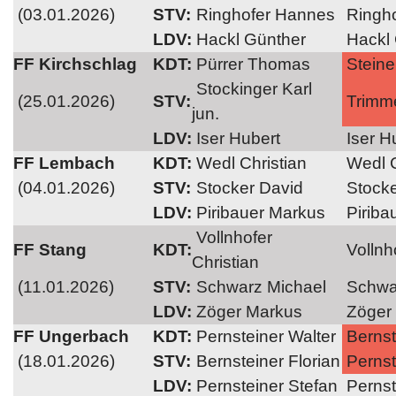
(03.01.2026)
STV:
Ringhofer Hannes
Ringho
LDV:
Hackl Günther
Hackl
FF Kirchschlag
KDT:
Pürrer Thomas
Steiner
Stockinger Karl
(25.01.2026)
STV:
Trimme
jun.
LDV:
Iser Hubert
Iser H
FF Lembach
KDT:
Wedl Christian
Wedl C
(04.01.2026)
STV:
Stocker David
Stocke
LDV:
Piribauer Markus
Piriba
Vollnhofer
FF Stang
KDT:
Vollnho
Christian
(11.01.2026)
STV:
Schwarz Michael
Schwa
LDV:
Zöger Markus
Zöger
FF Ungerbach
KDT:
Pernsteiner Walter
Bernst
(18.01.2026)
STV:
Bernsteiner Florian
Pernst
LDV:
Pernsteiner Stefan
Pernst