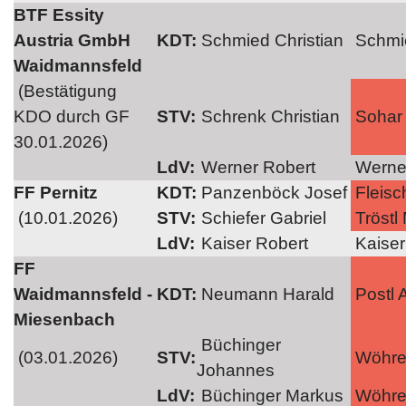
BTF Essity
Austria GmbH
KDT:
Schmied Christian
Schmie
Waidmannsfeld
(Bestätigung
KDO durch GF
STV:
Schrenk Christian
Sohar 
30.01.2026)
LdV:
Werner Robert
Werner
FF Pernitz
KDT:
Panzenböck Josef
Fleisc
(10.01.2026)
STV:
Schiefer Gabriel
Tröstl 
LdV:
Kaiser Robert
Kaiser
FF
Waidmannsfeld -
KDT:
Neumann Harald
Postl 
Miesenbach
Büchinger
(03.01.2026)
STV:
Wöhrer
Johannes
LdV:
Büchinger Markus
Wöhrer