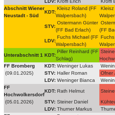
LDV:
Kroffl Erich
Kroffl 
Abschnitt Wiener
Kleisz Roland (FF
Kleisz
KDT:
Neustadt - Süd
Walpersbach)
Walper
Ostermann Günter
Oster
STV:
(FF Bad Erlach)
(FF Ba
Fuchs Michael (FF
Fuchs 
LDV:
Walpersbach)
Walper
Piller Reinhard (FF
Steine
Unterabschnitt 1
KDT:
Schlag)
Hochwo
FF Bromberg
KDT:
Weninger Lukas
Wenin
(09.01.2025)
STV:
Haller Roman
Ofner
LDV:
Weninger Bianca
Wenin
FF
KDT:
Rath Helmut
Steine
Hochwolkersdorf
(05.01.2026)
STV:
Steiner Daniel
Kühteu
LDV:
Thurner Markus
Thurne