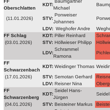
FF
Baumgartner
KDT:
Baumga
Oberschlatten
Michael
Ponweiser
(11.01.2026)
STV:
Ponwe
Johannes
LDV:
Weghofer Andre
Wegho
FF Schlag
KDT:
Piller Reinhard
Schra
(03.01.2026)
STV:
Höllwieser Philipp
Höllwi
Schrammel
LDV:
Pichle
Ramona
FF
KDT:
Weidinger Thomas
Weidi
Schwarzenbach
(17.01.2026)
STV:
Semotan Gerhard
Reisne
LDV:
Reisner Nina
Oberge
FF
Seidel Hans-
KDT:
Seidel
Schwarzenberg
Jürgen
(04.01.2026)
STV:
Beisteiner Markus
Beiste