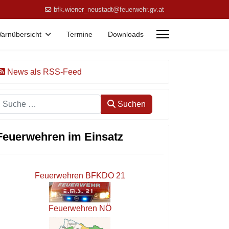
bfk.wiener_neustadt@feuerwehr.gv.at
arnübersicht
Termine
Downloads
News als RSS-Feed
Suchen
Suchen
Feuerwehren im Einsatz
Feuerwehren BFKDO 21
Feuerwehren NÖ