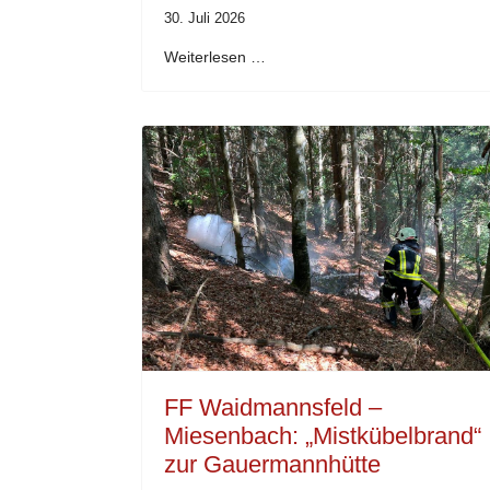
30. Juli 2026
Weiterlesen …
FF Waidmannsfeld –
Miesenbach: „Mistkübelbrand“
zur Gauermannhütte