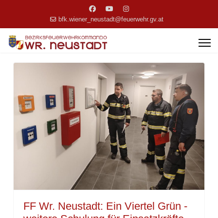
bfk.wiener_neustadt@feuerwehr.gv.at
FF Wr. Neustadt: Ein Viertel Grün -