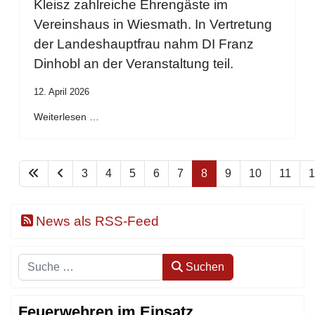
Kleisz zahlreiche Ehrengäste im
Vereinshaus in Wiesmath. In Vertretung
der Landeshauptfrau nahm DI Franz
Dinhobl an der Veranstaltung teil.
12. April 2026
Weiterlesen …
3
4
5
6
7
8
9
10
11
1
News als RSS-Feed
Suchen
Suchen
Feuerwehren im Einsatz