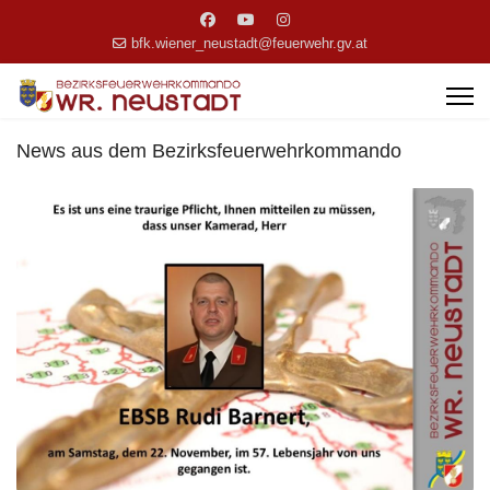
bfk.wiener_neustadt@feuerwehr.gv.at
News aus dem Bezirksfeuerwehrkommando