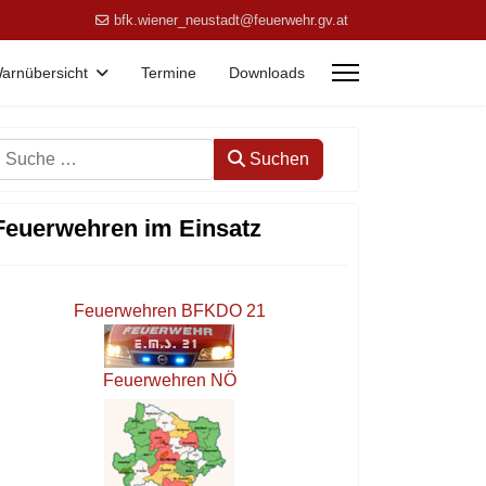
bfk.wiener_neustadt@feuerwehr.gv.at
arnübersicht
Termine
Downloads
Suchen
Suchen
Feuerwehren im Einsatz
Feuerwehren BFKDO 21
Feuerwehren NÖ