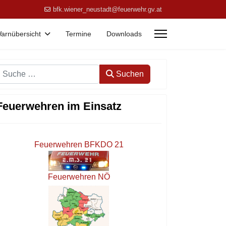
bfk.wiener_neustadt@feuerwehr.gv.at
arnübersicht
Termine
Downloads
Suchen
Suchen
Feuerwehren im Einsatz
Feuerwehren BFKDO 21
Feuerwehren NÖ