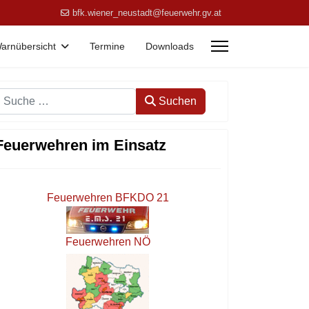
bfk.wiener_neustadt@feuerwehr.gv.at
arnübersicht
Termine
Downloads
Suchen
Suchen
Feuerwehren im Einsatz
Feuerwehren BFKDO 21
Feuerwehren NÖ