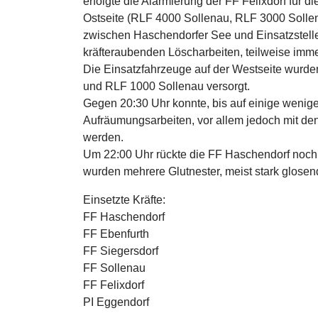
erfolgte die Alarmierung der FF Felixdorf für
Ostseite (RLF 4000 Sollenau, RLF 3000 Solle
zwischen Haschendorfer See und Einsatzstell
kräfteraubenden Löscharbeiten, teilweise imm
Die Einsatzfahrzeuge auf der Westseite wurde
und RLF 1000 Sollenau versorgt.
Gegen 20:30 Uhr konnte, bis auf einige wenig
Aufräumungsarbeiten, vor allem jedoch mit de
werden.
Um 22:00 Uhr rückte die FF Haschendorf noch 
wurden mehrere Glutnester, meist stark glos
Einsetzte Kräfte:
FF Haschendorf
FF Ebenfurth
FF Siegersdorf
FF Sollenau
FF Felixdorf
PI Eggendorf