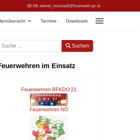
bfk.wiener_neustadt@feuerwehr.gv.at
arnübersicht
Termine
Downloads
Suchen
Suchen
Feuerwehren im Einsatz
Feuerwehren BFKDO 21
Feuerwehren NÖ