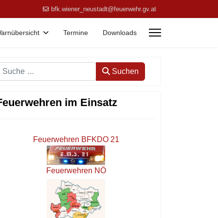
bfk.wiener_neustadt@feuerwehr.gv.at
arnübersicht
Termine
Downloads
Suchen
Suchen
Feuerwehren im Einsatz
Feuerwehren BFKDO 21
Feuerwehren NÖ