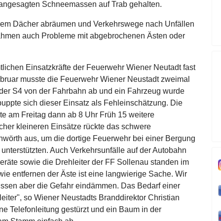
 angesagten Schneemassen auf Trab gehalten.
llem Dächer abräumen und Verkehrswege nach Unfällen
ahmen auch Probleme mit abgebrochenen Ästen oder
tlichen Einsatzkräfte der Feuerwehr Wiener Neutadt fast
Februar musste die Feuerwehr Wiener Neustadt zweimal
 der S4 von der Fahrbahn ab und ein Fahrzeug wurde
puppte sich dieser Einsatz als Fehleinschätzung. Die
te am Freitag dann ab 8 Uhr Früh 15 weitere
cher kleineren Einsätze rückte das schwere
nwörth aus, um die dortige Feuerwehr bei einer Bergung
nterstützten. Auch Verkehrsunfälle auf der Autobahn
eräte sowie die Drehleiter der FF Sollenau standen im
e entfernen der Äste ist eine langwierige Sache. Wir
ssen aber die Gefahr eindämmen. Das Bedarf einer
iter", so Wiener Neustadts Branddirektor Christian
ine Telefonleitung gestürzt und ein Baum in der