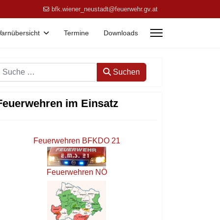
bfk.wiener_neustadt@feuerwehr.gv.at
arnübersicht
Termine
Downloads
Suchen
Suchen
Feuerwehren im Einsatz
Feuerwehren BFKDO 21
Feuerwehren NÖ