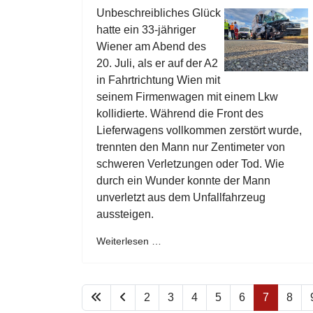
Unbeschreibliches Glück
hatte ein 33-jähriger
Wiener am Abend des
20. Juli, als er auf der A2
in Fahrtrichtung Wien mit
seinem Firmenwagen mit einem Lkw
kollidierte. Während die Front des
Lieferwagens vollkommen zerstört wurde,
trennten den Mann nur Zentimeter von
schweren Verletzungen oder Tod. Wie
durch ein Wunder konnte der Mann
unverletzt aus dem Unfallfahrzeug
aussteigen.
Weiterlesen …
2
3
4
5
6
7
8