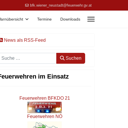
bfk.wiener_neustadt@feuerwehr.gv.at
arnübersicht
Termine
Downloads
News als RSS-Feed
Suchen
Suchen
Feuerwehren im Einsatz
Feuerwehren BFKDO 21
Feuerwehren NÖ