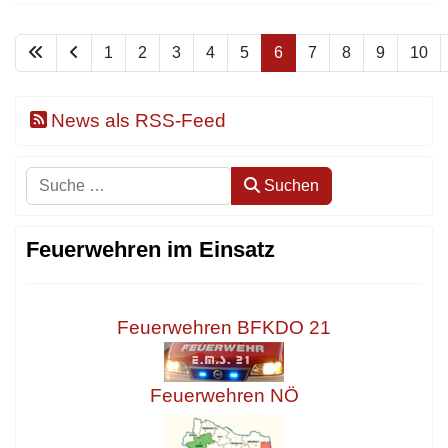
1
2
3
4
5
6
7
8
9
10
News als RSS-Feed
Suchen
Suchen
Feuerwehren im Einsatz
Feuerwehren BFKDO 21
Feuerwehren NÖ