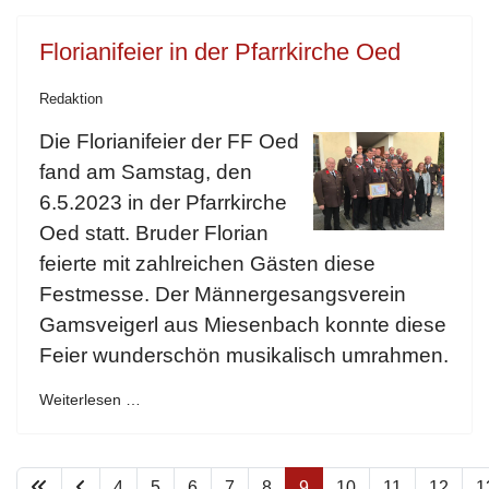
Florianifeier in der Pfarrkirche Oed
Redaktion
Die Florianifeier der FF Oed
fand am Samstag, den
6.5.2023 in der Pfarrkirche
Oed statt. Bruder Florian
feierte mit zahlreichen Gästen diese
Festmesse. Der Männergesangsverein
Gamsveigerl aus Miesenbach konnte diese
Feier wunderschön musikalisch umrahmen.
Weiterlesen …
4
5
6
7
8
9
10
11
12
1