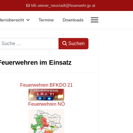
bfk.wiener_neustadt@feuerwehr.gv.at
arnübersicht
Termine
Downloads
Suchen
Suchen
Feuerwehren im Einsatz
Feuerwehren BFKDO 21
Feuerwehren NÖ