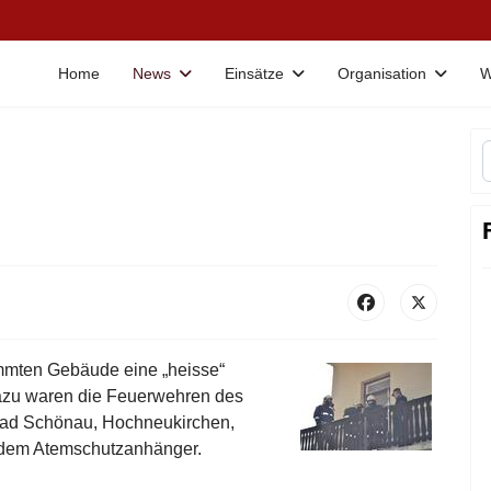
Home
News
Einsätze
Organisation
W
mmten Gebäude eine „heisse“
azu waren die Feuerwehren des
Bad Schönau, Hochneukirchen,
t dem Atemschutzanhänger.