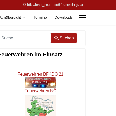
bfk.wiener_neustadt@feuerwehr.gv.at
arnübersicht
Termine
Downloads
Suchen
Suchen
Feuerwehren im Einsatz
Feuerwehren BFKDO 21
Feuerwehren NÖ