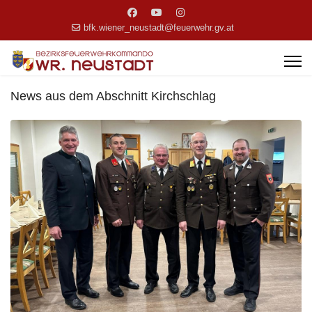
bfk.wiener_neustadt@feuerwehr.gv.at
News aus dem Abschnitt Kirchschlag