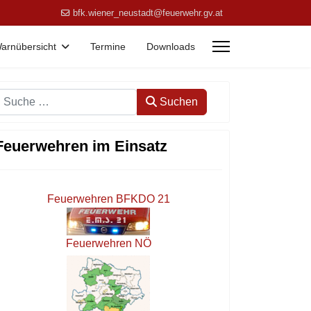
bfk.wiener_neustadt@feuerwehr.gv.at
arnübersicht
Termine
Downloads
Suchen
Suchen
Feuerwehren im Einsatz
Feuerwehren BFKDO 21
Feuerwehren NÖ