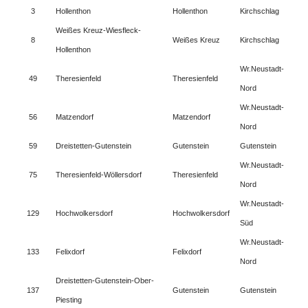
3
Hollenthon
Hollenthon
Kirchschlag
Weißes Kreuz-Wiesfleck-
8
Weißes Kreuz
Kirchschlag
Hollenthon
Wr.Neustadt-
49
Theresienfeld
Theresienfeld
Nord
Wr.Neustadt-
56
Matzendorf
Matzendorf
Nord
59
Dreistetten-Gutenstein
Gutenstein
Gutenstein
Wr.Neustadt-
75
Theresienfeld-Wöllersdorf
Theresienfeld
Nord
Wr.Neustadt-
129
Hochwolkersdorf
Hochwolkersdorf
Süd
Wr.Neustadt-
133
Felixdorf
Felixdorf
Nord
Dreistetten-Gutenstein-Ober-
137
Gutenstein
Gutenstein
Piesting