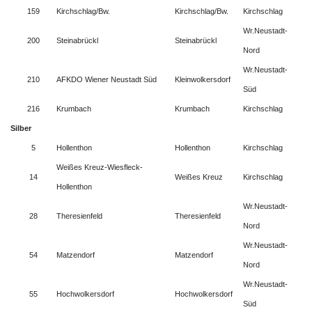
159
Kirchschlag/Bw.
Kirchschlag/Bw.
Kirchschlag
Wr.Neustadt-
200
Steinabrückl
Steinabrückl
Nord
Wr.Neustadt-
210
AFKDO Wiener Neustadt Süd
Kleinwolkersdorf
Süd
216
Krumbach
Krumbach
Kirchschlag
Silber
5
Hollenthon
Hollenthon
Kirchschlag
Weißes Kreuz-Wiesfleck-
14
Weißes Kreuz
Kirchschlag
Hollenthon
Wr.Neustadt-
28
Theresienfeld
Theresienfeld
Nord
Wr.Neustadt-
54
Matzendorf
Matzendorf
Nord
Wr.Neustadt-
55
Hochwolkersdorf
Hochwolkersdorf
Süd