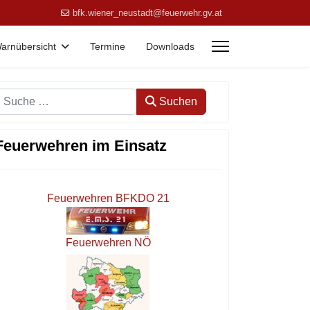
bfk.wiener_neustadt@feuerwehr.gv.at
arnübersicht
Termine
Downloads
Suchen
Suchen
Feuerwehren im Einsatz
Feuerwehren BFKDO 21
Feuerwehren NÖ