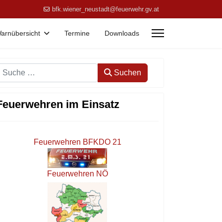
bfk.wiener_neustadt@feuerwehr.gv.at
arnübersicht
Termine
Downloads
Suchen
Suchen
Feuerwehren im Einsatz
Feuerwehren BFKDO 21
Feuerwehren NÖ