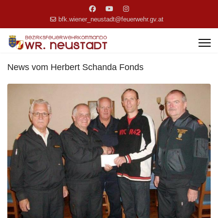
bfk.wiener_neustadt@feuerwehr.gv.at
News vom Herbert Schanda Fonds