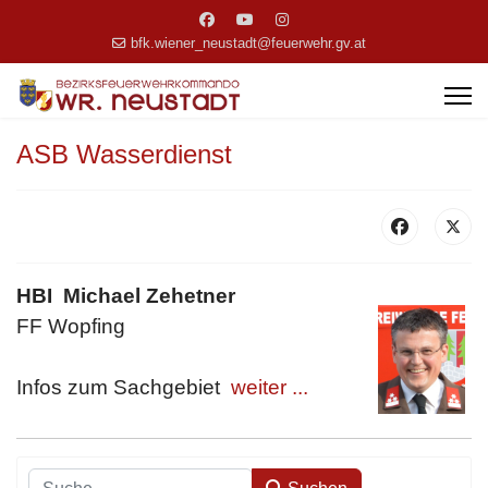
bfk.wiener_neustadt@feuerwehr.gv.at
ASB Wasserdienst
HBI Michael Zehetner
FF Wopfing
Infos zum Sachgebiet
weiter ...
Suchen