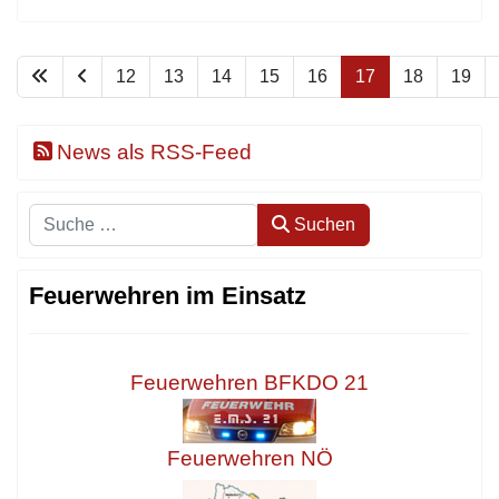
12
13
14
15
16
17
18
19
News als RSS-Feed
Suchen
Suchen
Feuerwehren im Einsatz
Feuerwehren BFKDO 21
Feuerwehren NÖ