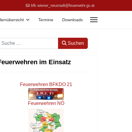
bfk.wiener_neustadt@feuerwehr.gv.at
arnübersicht
Termine
Downloads
Suchen
Suchen
Feuerwehren im Einsatz
Feuerwehren BFKDO 21
Feuerwehren NÖ