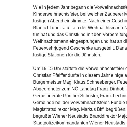
Wie in jedem Jahr begann die Vorweihnachtsfe
Kinderweihnachtsfeier, bei welcher Zauberer M
lustigen Abend einstimmte. Nach einer Geschi
Blaulicht und Tatü-Tata der Weihnachtsmann. W
tun hat und das Christkind mit den Vorbereitun
Weihnachtsmann eingesprungen und hat an die
Feuerwehrjugend Geschenke ausgeteilt. Danac
lustige Stationen für die Jüngsten.
Um 19:15 Uhr startete die Vorweihnachtsfeier
Christian Pfeiffer durfte in diesem Jahr einig
Bürgermeister Mag. Klaus Schneeberger, Feuer
Abgeordneter zum NÖ Landtag Franz Dinhobl mit
Gemeinderäte Günther Schuster, Franz Lechne
Gemeinde bei der Vorweihnachtsfeier. Für die
Magistratsdirektor Mag. Markus Biffl begrüßen
begrüßte Wiener Neustadts Branddirektor Major
Stadtpolizeikommandanten Wiener Neustadts, 