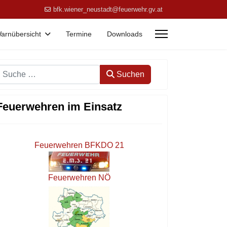
bfk.wiener_neustadt@feuerwehr.gv.at
arnübersicht
Termine
Downloads
Suchen
Suchen
Feuerwehren im Einsatz
Feuerwehren BFKDO 21
Feuerwehren NÖ