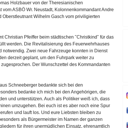
homas Holzbauer von der Theresianischen
Hnat vom ASBÖ Wr. Neustadt, Kolonnenkommandant Andre
Oberstleutnant Wilhelm Gasch vom priviligierten
Christian Pfeiffer beim städtischen "Christkind" für das
üllt werden. Die Revitalisierung des Feuerwehrhauses
d notwendig. Zwei neue Fahrzeuge konnten in Dienst
en derzeit geplant, um den Fuhrpark weiter zu
s zugesprochen. Der Wunschzettel des Kommandanten
aus Schneeberger bedankte sich bei den
onders bedanke ich mich bei den Angehörigen, die
den und unterstützen. Auch als Politiker weiß ich, dass
 Terminen umzugehen. Bei euch ist es aber noch eine Spur
 gerufen und lauft los. Und eure Liebsten bleiben zu
z besonders als Bürgermeister im Namen der ganzen
liedern für ihren unermüdlichen Einsatz, ehrenamtlich