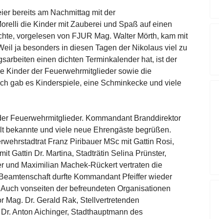
ier bereits am Nachmittag mit der
orelli die Kinder mit Zauberei und Spaß auf einen
chte, vorgelesen von FJUR Mag. Walter Mörth, kam mit
eil ja besonders in diesen Tagen der Nikolaus viel zu
gsarbeiten einen dichten Terminkalender hat, ist der
 Kinder der Feuerwehrmitglieder sowie die
h gab es Kinderspiele, eine Schminkecke und viele
 der Feuerwehrmitglieder. Kommandant Branddirektor
e alt bekannte und viele neue Ehrengäste begrüßen.
wehrstadtrat Franz Piribauer MSc mit Gattin Rosi,
 Gattin Dr. Martina, Stadträtin Selina Prünster,
r und Maximilian Machek-Rückert vertraten die
 Beamtenschaft durfte Kommandant Pfeiffer wieder
. Auch vonseiten der befreundeten Organisationen
 Mag. Dr. Gerald Rak, Stellvertretenden
Dr. Anton Aichinger, Stadthauptmann des