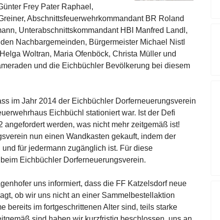
Günter Frey Pater Raphael,
Greiner, Abschnittsfeuerwehrkommandant BR Roland
ermann, Unterabschnittskommandant HBI Manfred Landl,
den Nachbargemeinden, Bürgermeister Michael Nistl
elga Woltran, Maria Ofenböck, Christa Müller und
ameraden und die Eichbüchler Bevölkerung bei diesem
dass im Jahr 2014 der Eichbüchler Dorferneuerungsverein
euerwehrhaus Eichbüchl stationiert war. Ist der Defi
2 angefordert werden, was nicht mehr zeitgemäß ist!
sverein nun einen Wandkasten gekauft, indem der
rd und für jedermann zugänglich ist. Für diese
beim Eichbüchler Dorferneuerungsverein.
nhofer uns informiert, dass die FF Katzelsdorf neue
agt, ob wir uns nicht an einer Sammelbestellaktion
bereits im fortgeschrittenen Alter sind, teils starke
tgemäß sind haben wir kurzfristig beschlossen, uns an