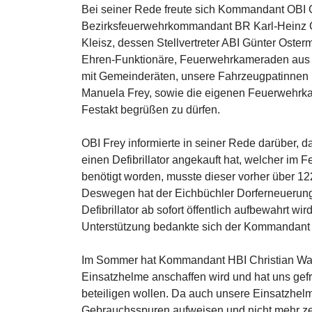
Bei seiner Rede freute sich Kommandant OBI 
Bezirksfeuerwehrkommandant BR Karl-Heinz 
Kleisz, dessen Stellvertreter ABI Günter Ost
Ehren-Funktionäre, Feuerwehrkameraden aus 
mit Gemeinderäten, unsere Fahrzeugpatinnen H
Manuela Frey, sowie die eigenen Feuerwehrk
Festakt begrüßen zu dürfen.
OBI Frey informierte in seiner Rede darüber, 
einen Defibrillator angekauft hat, welcher im F
benötigt worden, musste dieser vorher über 12
Deswegen hat der Eichbüchler Dorferneuerung
Defibrillator ab sofort öffentlich aufbewahrt wi
Unterstützung bedankte sich der Kommandant 
Im Sommer hat Kommandant HBI Christian Wage
Einsatzhelme anschaffen wird und hat uns gefr
beteiligen wollen. Da auch unsere Einsatzhelme 
Gebrauchsspuren aufweisen und nicht mehr zei