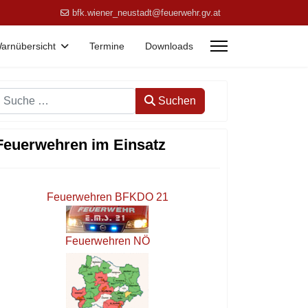
bfk.wiener_neustadt@feuerwehr.gv.at
arnübersicht
Termine
Downloads
Suchen
Suchen
Feuerwehren im Einsatz
Feuerwehren BFKDO 21
Feuerwehren NÖ