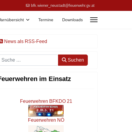
bfk.wiener_neustadt@feuerwehr.gv.at
arnübersicht
Termine
Downloads
News als RSS-Feed
Suchen
Suchen
Feuerwehren im Einsatz
Feuerwehren BFKDO 21
Feuerwehren NÖ