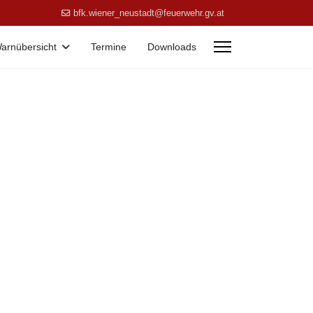
bfk.wiener_neustadt@feuerwehr.gv.at
arnübersicht
Termine
Downloads