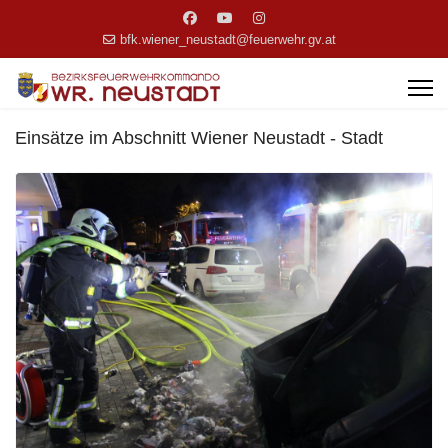
bfk.wiener_neustadt@feuerwehr.gv.at
Einsätze im Abschnitt Wiener Neustadt - Stadt