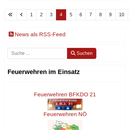
1
2
3
4
5
6
7
8
9
10
News als RSS-Feed
Suchen
Suchen
Feuerwehren im Einsatz
Feuerwehren BFKDO 21
Feuerwehren NÖ