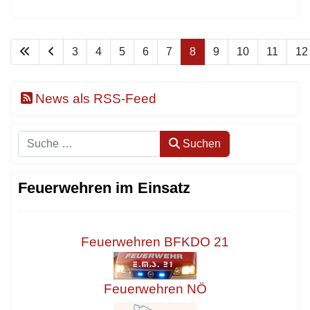
3
4
5
6
7
8
9
10
11
12
News als RSS-Feed
Suchen
Suchen
Feuerwehren im Einsatz
Feuerwehren BFKDO 21
Feuerwehren NÖ