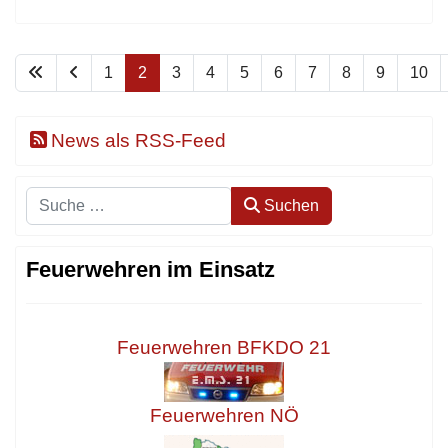
1
2
3
4
5
6
7
8
9
10
News als RSS-Feed
Suchen
Suchen
Feuerwehren im Einsatz
Feuerwehren BFKDO 21
Feuerwehren NÖ