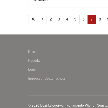
2
3
4
5
6
7
8
links
Kontakt
Login
Impressum/Datenschutz
© 2026 Bezirksfeuerwehrkommando Wiener Neusta