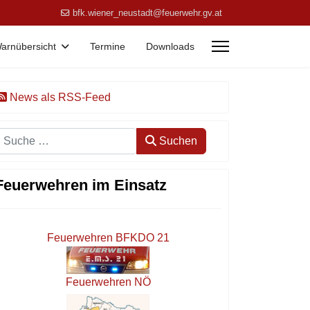
bfk.wiener_neustadt@feuerwehr.gv.at
arnübersicht
Termine
Downloads
News als RSS-Feed
Suchen
Suchen
Feuerwehren im Einsatz
Feuerwehren BFKDO 21
Feuerwehren NÖ