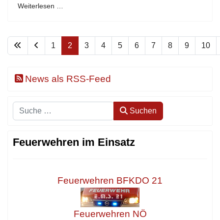
Weiterlesen …
1
2
3
4
5
6
7
8
9
10
News als RSS-Feed
Suchen
Suchen
Feuerwehren im Einsatz
Feuerwehren BFKDO 21
Feuerwehren NÖ