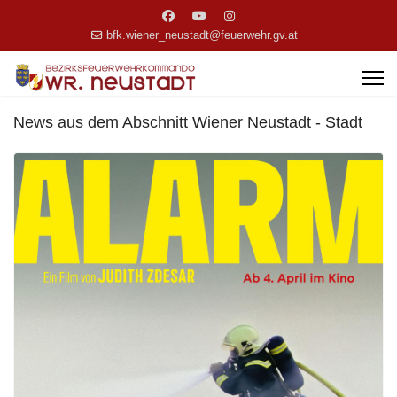
bfk.wiener_neustadt@feuerwehr.gv.at
News aus dem Abschnitt Wiener Neustadt - Stadt