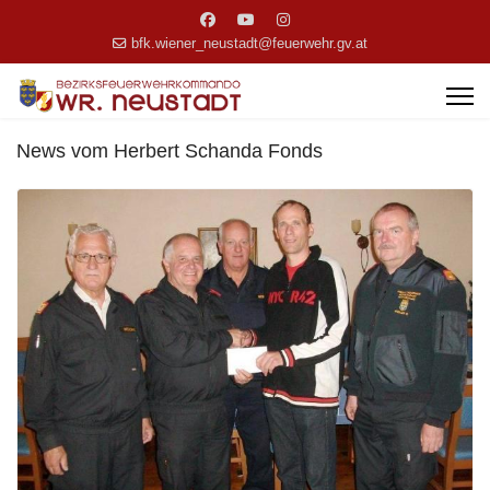
bfk.wiener_neustadt@feuerwehr.gv.at
News vom Herbert Schanda Fonds