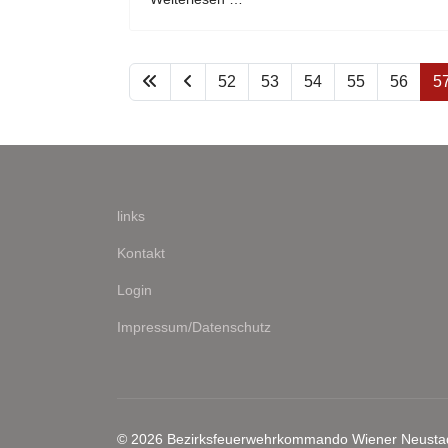
52
53
54
55
56
5
links
Kontakt
Login
Impressum/Datenschutz
© 2026 Bezirksfeuerwehrkommando Wiener Neusta