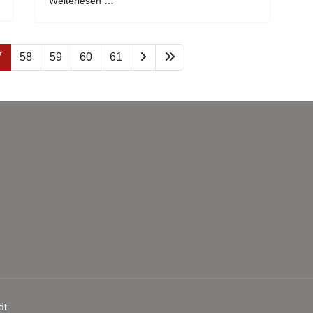
Weiterlesen …
7
58
59
60
61
dt