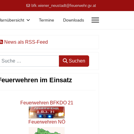
bfk.wiener_neustadt@feuerwehr.gv.at
arnübersicht
Termine
Downloads
News als RSS-Feed
Suchen
Suchen
Feuerwehren im Einsatz
Feuerwehren BFKDO 21
Feuerwehren NÖ