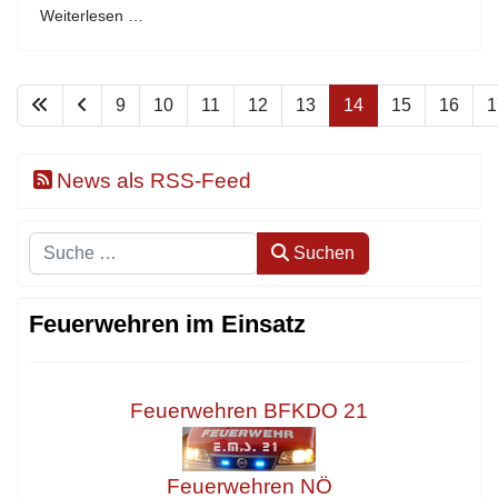
Weiterlesen …
9
10
11
12
13
14
15
16
1
News als RSS-Feed
Suchen
Suchen
Feuerwehren im Einsatz
Feuerwehren BFKDO 21
Feuerwehren NÖ