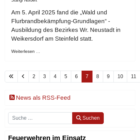
Stangl Norbert
Am 5. April 2025 fand die „Wald und
Flurbrandbekämpfung-Grundlagen“ -
Ausbildung des Bezirkes Wr. Neustadt in
Weikersdorf am Steinfeld statt.
Weiterlesen …
2
3
4
5
6
7
8
9
10
11
News als RSS-Feed
Suchen
Suchen
Feuerwehren im Einsatz