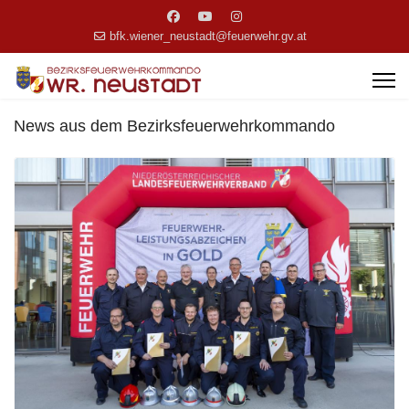
bfk.wiener_neustadt@feuerwehr.gv.at
News aus dem Bezirksfeuerwehrkommando